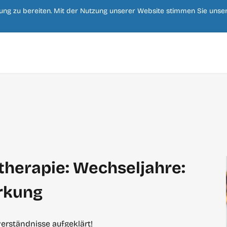
Zum
rung zu bereiten. Mit der Nutzung unserer Website stimmen Sie uns
Hauptinhalt
springen
herapie: Wechseljahre:
irkung
erständnisse aufgeklärt!