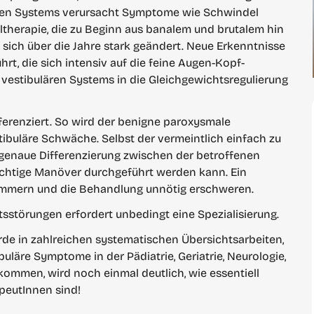
ären Systems verursacht Symptome wie Schwindel 
herapie, die zu Beginn aus banalem und brutalem hin 
sich über die Jahre stark geändert. Neue Erkenntnisse 
t, die sich intensiv auf die feine Augen-Kopf-
vestibulären Systems in die Gleichgewichtsregulierung 
ferenziert. So wird der benigne paroxysmale 
ibuläre Schwäche. Selbst der vermeintlich einfach zu 
genaue Differenzierung zwischen der betroffenen 
chtige Manöver durchgeführt werden kann. Ein 
immern und die Behandlung unnötig erschweren.
störungen erfordert unbedingt eine Spezialisierung.
urde in zahlreichen systematischen Übersichtsarbeiten, 
läre Symptome in der Pädiatrie, Geriatrie, Neurologie, 
ommen, wird noch einmal deutlich, wie essentiell 
apeutInnen sind!