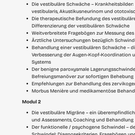
Die vestibuläre Schwäche – Krankheitsbilder: I
vestibularis, Akustikusneurinom und ototoxi
Die therapeutische Befundung des vestibulären
Differenzierung der vestibulären Schwäche
Weitverbreitete Fragebögen zur Messung des 
Ärztliche Untersuchungen bezüglich Schwind
Behandlung einer vestibulären Schwäche – die
Verbesserung der Augen-Kopf-Koordination un
Systems
Der benigne paroxysmale Lagerungsschwindel
Befreiungsmanöver zur sofortigen Behebung
Empfehlungen zur Behandlung des zervikoge
Morbus Menière und medikamentöse Behandl
Modul 2
Die vestibuläre Migräne – ein überempfindlich
und Assessments, Coaching und Behandlung
Der funktionelle / psychogene Schwindel – 
Schwindel: Diagnosekriterien, Fragebögen u